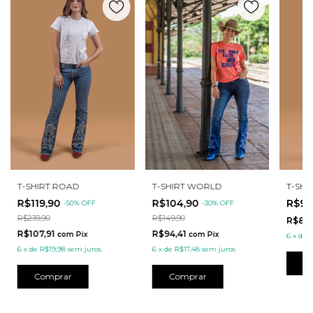
T-SHIRT ROAD
T-SHIRT WORLD
T-SHI
R$119,90
R$104,90
R$99
-
50
%
OFF
-
30
%
OFF
R$239,90
R$149,90
R$89,
R$107,91
R$94,41
com
Pix
com
Pix
6
x
de
R
6
x
de
R$19,98
sem juros
6
x
de
R$17,48
sem juros
C
Comprar
Comprar