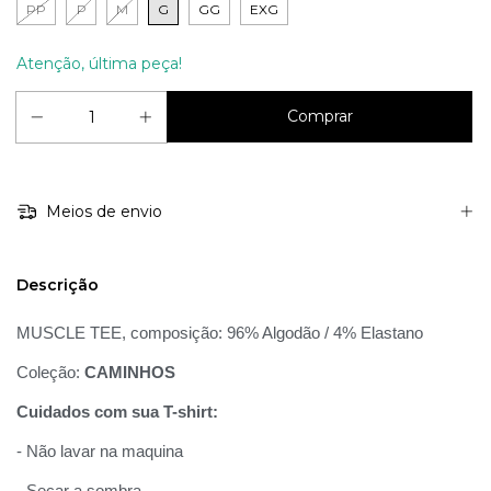
PP
P
M
G
GG
EXG
Atenção, última peça!
Meios de envio
Descrição
MUSCLE TEE, composição: 96% Algodão / 4% Elastano
Coleção:
CAMINHOS
Cuidados com sua T-shirt:
- Não lavar na maquina
- Secar a sombra