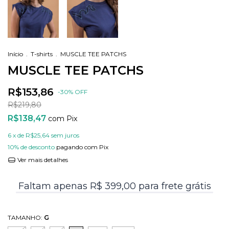
Início
.
T-shirts
.
MUSCLE TEE PATCHS
MUSCLE TEE PATCHS
R$153,86
-
30
%
OFF
R$219,80
R$138,47
com
Pix
6
x de
R$25,64
sem juros
10% de desconto
pagando com Pix
Ver mais detalhes
Faltam apenas R$ 399,00 para frete grátis
TAMANHO:
G