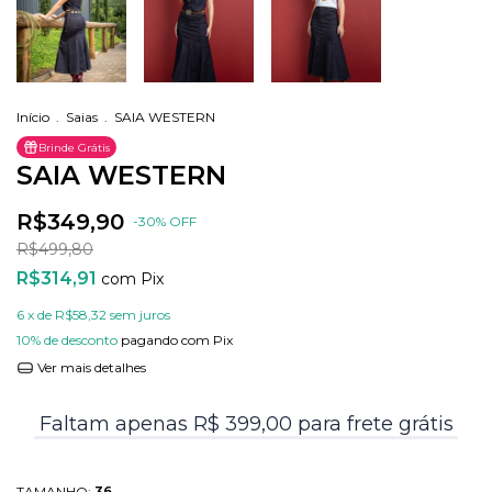
Início
.
Saias
.
SAIA WESTERN
Brinde Grátis
SAIA WESTERN
R$349,90
-
30
%
OFF
R$499,80
R$314,91
com
Pix
6
x de
R$58,32
sem juros
10% de desconto
pagando com Pix
Ver mais detalhes
Faltam apenas R$ 399,00 para frete grátis
TAMANHO:
36