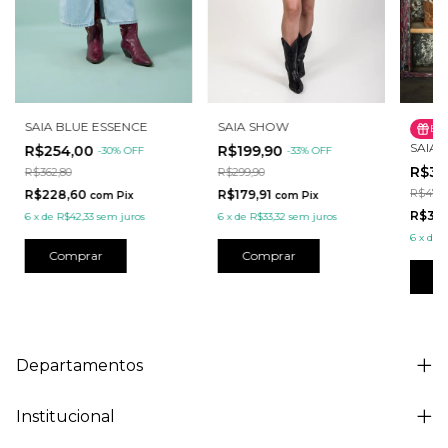
SAIA SHOW
SAIA BLUE ESSENCE
Bri
SAIA
R$199,90
R$254,00
-
33
%
OFF
-
30
%
OFF
R$33
R$299,90
R$362,80
R$479,
R$179,91
R$228,60
com
Pix
com
Pix
R$30
6
x
de
R$33,32
sem juros
6
x
de
R$42,33
sem juros
6
x
de
R
Comprar
Comprar
C
Departamentos
Institucional